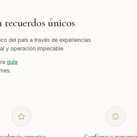
n recuerdos únicos
co del país a través de experiencias
al y operación impecable.
tra
guía
mes.
xcelencia operativa
Confianza y transpar