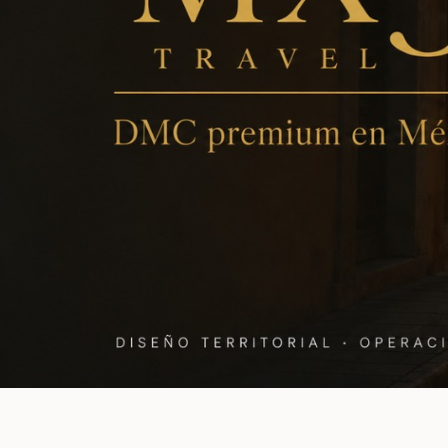
Tu DMC de
confianza en México