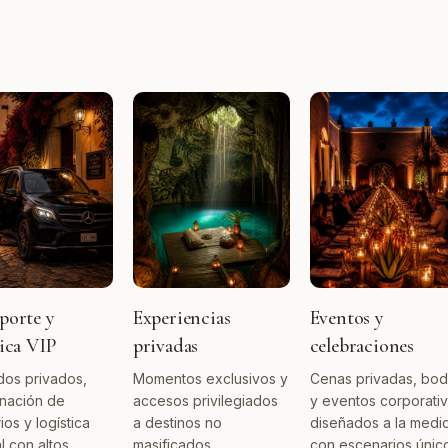
porte y
Experiencias
Eventos y
tica VIP
privadas
celebraciones
dos privados,
Momentos exclusivos y
Cenas privadas, bo
nación de
accesos privilegiados
y eventos corporati
rios y logística
a destinos no
diseñados a la medi
l con altos
masificados.
con escenarios único