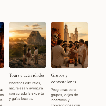
Tours y actividades
Grupos y
convenciones
Itinerarios culturales,
naturaleza y aventura
das
Programas para
con curaduría experta
vos
grupos, viajes de
y guías locales.
da,
incentivos y
s.
convenciones con