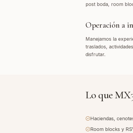
post boda, room bl
Operación a in
Manejamos la experie
traslados, actividade
disfrutar.
Lo que MX3
Haciendas, cenotes,
Room blocks y R