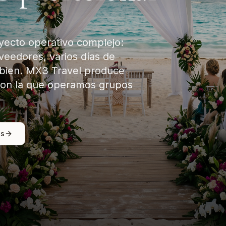
yecto operativo complejo:
oveedores, varios días de
 bien. MX3 Travel produce
 con la que operamos grupos
os