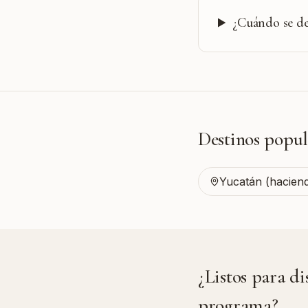
¿Cuándo se de
Destinos popul
Yucatán (hacien
¿Listos para di
programa?