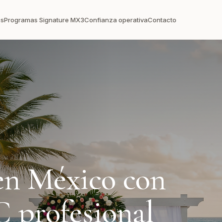
os
Programas Signature MX3
Confianza operativa
Contacto
en México con
 profesional