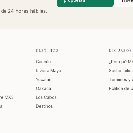
propuesta
Trave
de 24 horas hábiles.
DESTINOS
RECURSOS
Cancún
¿Por qué M
Riviera Maya
Sostenibilid
Yucatán
Términos y 
Oaxaca
Política de 
ure MX3
Los Cabos
va
Destinos