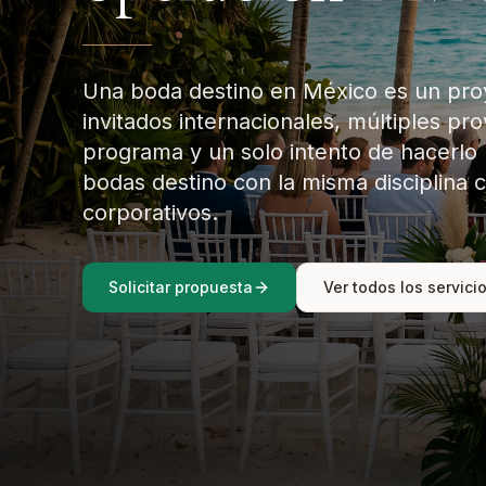
Una boda destino en México es un pro
invitados internacionales, múltiples pr
programa y un solo intento de hacerlo
bodas destino con la misma disciplina
corporativos.
Solicitar propuesta
Ver todos los servici