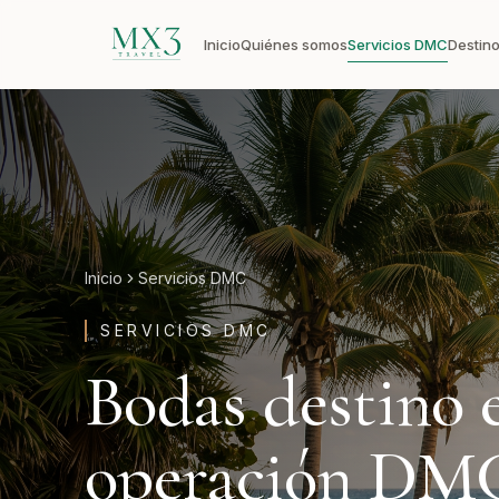
Inicio
Quiénes somos
Servicios DMC
Destin
Inicio
Servicios DMC
SERVICIOS DMC
Bodas destino 
operación DMC