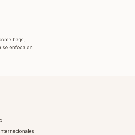
lcome bags,
ja se enfoca en
o
internacionales