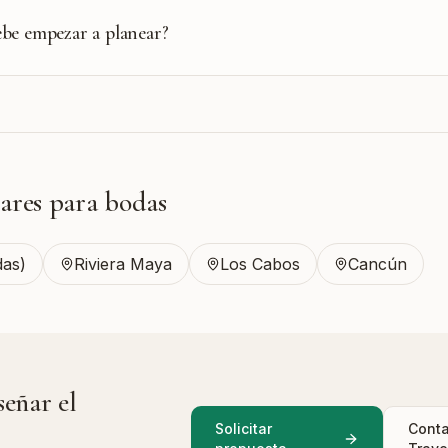
be empezar a planear?
ares para bodas
das)
Riviera Maya
Los Cabos
Cancún
señar el
Solicitar
Conta