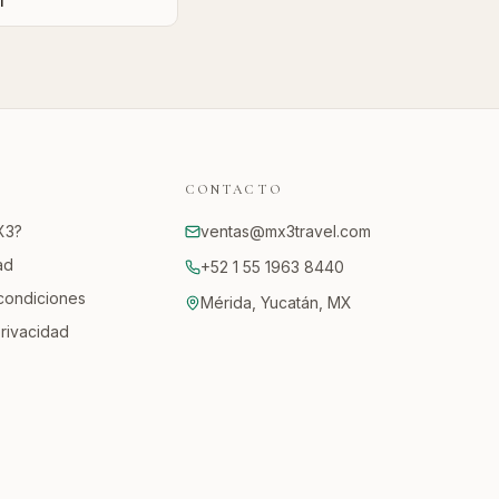
l
CONTACTO
X3?
ventas@mx3travel.com
ad
+52 1 55 1963 8440
condiciones
Mérida, Yucatán, MX
privacidad